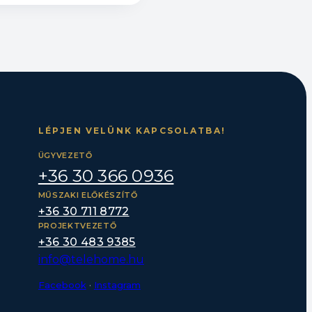
LÉPJEN VELÜNK KAPCSOLATBA!
ÜGYVEZETŐ
+36 30 366 0936
MŰSZAKI ELŐKÉSZÍTŐ
+36 30 711 8772
PROJEKTVEZETŐ
+36 30 483 9385
info@telehome.hu
Facebook
·
Instagram