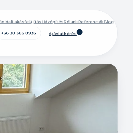
őoldal
Lakásfelújítás
Házépítés
Rólunk
Referenciák
Blog
+36 30 366 0936
Ajánlatkérés