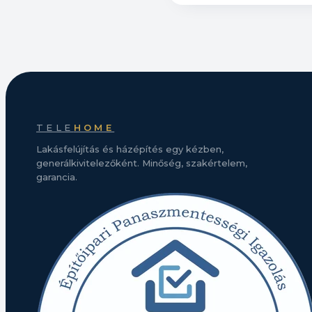
TELE
HOME
Lakásfelújítás és házépítés egy kézben,
generálkivitelezőként. Minőség, szakértelem,
garancia.