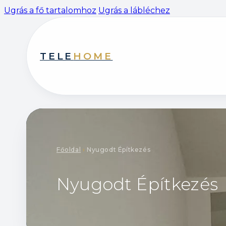
Ugrás a fő tartalomhoz
Ugrás a lábléchez
TELE
HOME
Főoldal
›
Nyugodt Építkezés
Nyugodt Építkezés