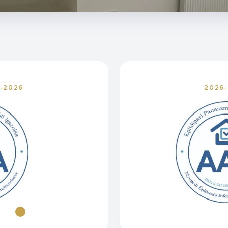
-2026
2026
Tovább a
nyra