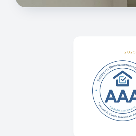
2025
tanusítvá