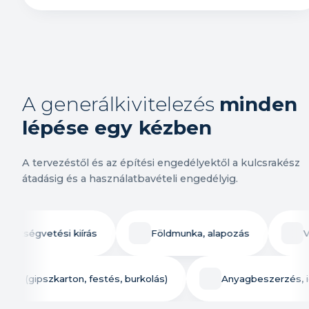
A generálkivitelezés
minden
lépése egy kézben
A tervezéstől és az építési engedélyektől a kulcsrakész
átadásig és a használatbavételi engedélyig.
égvetési kiírás
Földmunka, alapozás
Víz-, g
munkálatok (gipszkarton, festés, burkolás)
Anyagbesze