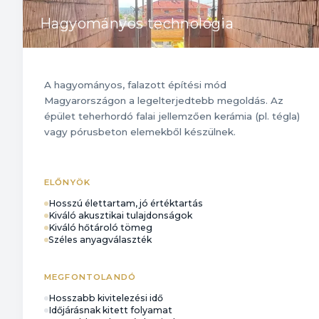
Hagyományos technológia
A hagyományos, falazott építési mód
Magyarországon a legelterjedtebb megoldás. Az
épület teherhordó falai jellemzően kerámia (pl. tégla)
vagy pórusbeton elemekből készülnek.
ELŐNYÖK
Hosszú élettartam, jó értéktartás
Kiváló akusztikai tulajdonságok
Kiváló hőtároló tömeg
Széles anyagválaszték
MEGFONTOLANDÓ
Hosszabb kivitelezési idő
Időjárásnak kitett folyamat