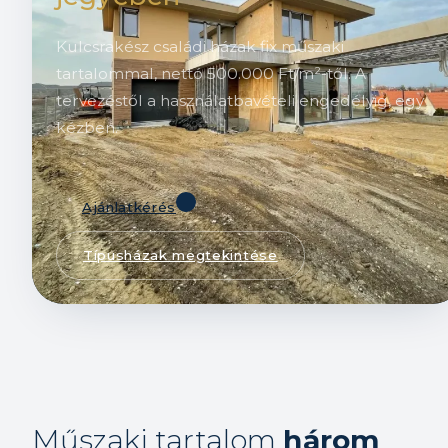
Kulcsrakész családi házak fix műszaki
tartalommal, nettó 500.000 Ft/m²-től. A
tervezéstől a használatbavételi engedélyig, egy
kézben.
Ajánlatkérés
Típusházak megtekintése
Műszaki tartalom
három