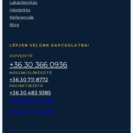
Lakásfelújítás
Házépítés
Referenciák
Blog
LÉPJEN VELÜNK KAPCSOLATBA!
ÜGYVEZETŐ
+36 30 366 0936
MŰSZAKI ELŐKÉSZÍTŐ
+36 30 711 8772
PROJEKTVEZETŐ
+36 30 483 9385
info@telehome.hu
Facebook
·
Instagram