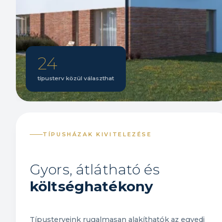
24
típusterv közül választhat
TÍPUSHÁZAK KIVITELEZÉSE
Gyors, átlátható és
költséghatékony
Típusterveink rugalmasan alakíthatók az egyedi