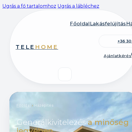
Ugrás a fő tartalomhoz
Ugrás a lábléchez
Főoldal
Lakásfelújítás
Há
+36 30
TELE
HOME
Ajánlatkérés
Főoldal
›
Házépítés
Generálkivitelezés
a minőség
jegyében