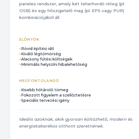
paneles rendszer, amely két teherhordó réteg (pl.
OSB) és egy hőszigetelő mag (pl. EPS vagy PUR)
kombinációjából áll.
ELŐNYÖK
Rövid építési idő
Kiváló légtömörség
Alacsony fűtési költségek
Minimális helyszíni hibalehetőség
MEGFONTOLANDÓ
Kisebb hőtároló tömeg
Fokozott figyelem a szellőztetésre
Speciális tervezési igény
Ideális azoknak, akik gyorsan költözhető, modern és
energiatakarékos otthont szeretnének.