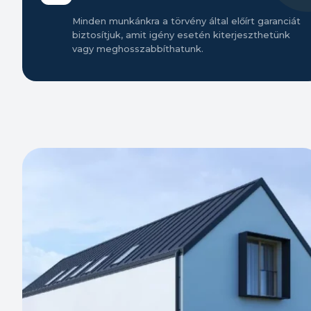
Minden munkánkra a törvény által előírt garanciát
biztosítjuk, amit igény esetén kiterjeszthetünk
vagy meghosszabbíthatunk.