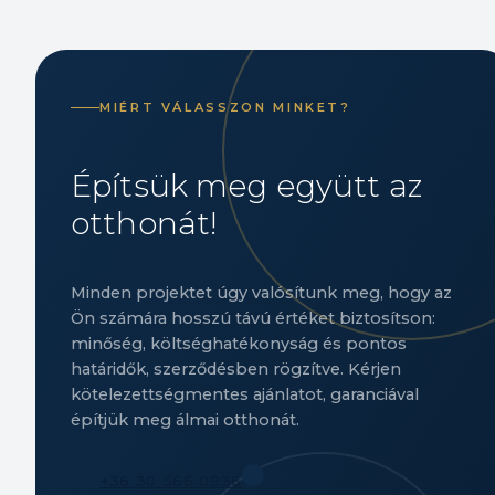
MIÉRT VÁLASSZON MINKET?
Építsük meg együtt az
otthonát!
Minden projektet úgy valósítunk meg, hogy az
Ön számára hosszú távú értéket biztosítson:
minőség, költséghatékonyság és pontos
határidők, szerződésben rögzítve. Kérjen
kötelezettségmentes ajánlatot, garanciával
építjük meg álmai otthonát.
+36 30 366 0936