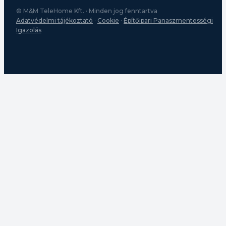
© M&M TeleHome Kft. · Minden jog fenntartva
Adatvédelmi tájékoztató
·
Cookie
·
Építőipari Panaszmentességi
Igazolás