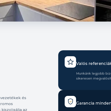
Valós referenciá
Munkánk legjobb bizo
sikeresen megvalósít
t vezetékek és
Garancia minde
ktromos
 kiszolgálja az