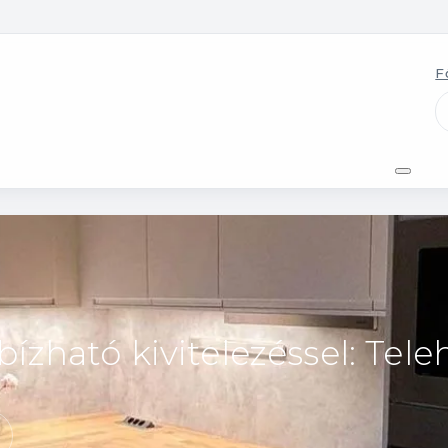
F
bízható kivitelezéssel: Te