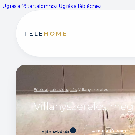
Ugrás a fő tartalomhoz
Ugrás a lábléchez
TELE
HOME
Főoldal
›
Lakásfelújítás
›
Villanyszerelés
Villanyszerelés meg
A munkafolyamat
Ajánlatkérés