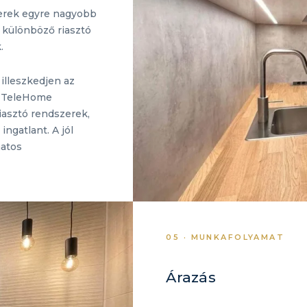
erek egyre nagyobb
 különböző riasztó
.
 illeszkedjen az
 A TeleHome
iasztó rendszerek,
ngatlant. A jól
matos
05 · MUNKAFOLYAMAT
Árazás