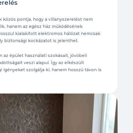
erelés
lak közös pontja, hogy a villanyszerelést nem
elik, hanem az egész ház működésének
 rosszul kialakított elektromos hálózat nemcsak
biztonsági kockázatot is jelenthet.
z épület használati szokásait, jövőbeli
ottságait veszi alapul. Így az elkészült
i igényeket szolgálja ki, hanem hosszú távon is