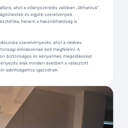
ázis, ahol a villanyszerelés valóban „láthatóvá”
világítótestek és egyéb szerelvények
esztétika, hanem a használhatóság is
ürdőszoba szerelvényezés, ahol a nedves
tonsági előírásoknak kell megfelelni. A
ávon biztonságos és kényelmes megoldásokat
lvényezés árak minden esetben a választott
ér adottságaihoz igazodnak.