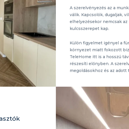
A szerelvényezés az a munkaf
válik. Kapcsolók, dugaljak, 
elhelyezésekor nemcsak az 
kulcsszerepet kap.
Külön figyelmet igényel a f
környezet miatt fokozott biz
TeleHome itt is a hosszú t
részesíti előnyben. A szere
megoldásokhoz és az adott t
asztók