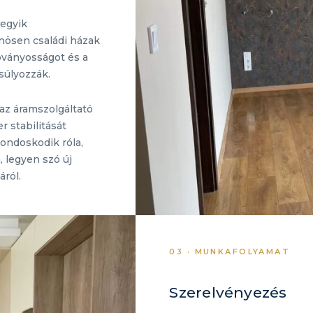
 egyik
önösen családi házak
abványosságot és a
súlyozzák.
az áramszolgáltató
 stabilitását
ondoskodik róla,
 legyen szó új
áról.
03 · MUNKAFOLYAMAT
Szerelvényezés