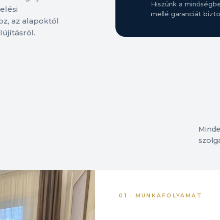
Hiszünk a minőségbe
elési
mellé garanciát bizto
z, az alapoktól
újításról.
Minde
szolgá
01 · MUNKAFOLYAMAT