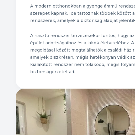
A modern otthonokban a gyenge áramú rendsz
szerepet kapnak. Ide tartoznak többek között a
rendszerek, amelyek a biztonság alapját jelentik
A riasztó rendszer tervezésekor fontos, hogy az
épület adottságaihoz és a lakók életviteléhez.
megoldásai között megtalálhatók a családi ház r
amelyek diszkréten, mégis hatékonyan védik az i
kialakított rendszer nem tolakodó, mégis folya
biztonságérzetet ad.