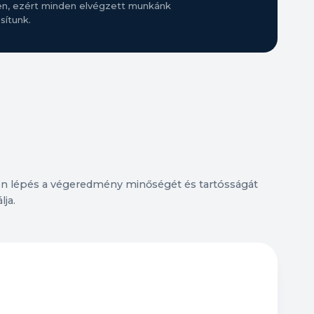
n, ezért minden elvégzett munkánk
sítunk.
n lépés a végeredmény minőségét és tartósságát
lja.