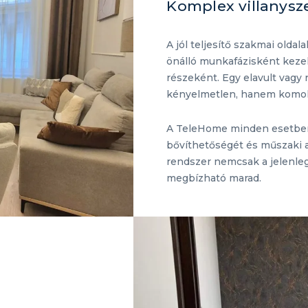
Komplex villanysz
A jól teljesítő szakmai olda
önálló munkafázisként kez
részeként. Egy elavult vagy
kényelmetlen, hanem komoly 
A TeleHome minden esetben a
bővíthetőségét és műszaki ad
rendszer nemcsak a jelenleg
megbízható marad.