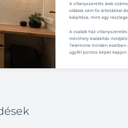
A villanyszerelés árak számos
oldalak sem fix árlistákkal 
kiépítése, mint egy részleges
A családi ház villanyszerelés 
mérőhely kialakítás módjátó
TeleHome minden esetben sz
ügyfél pontos képet kapjon 
rdések