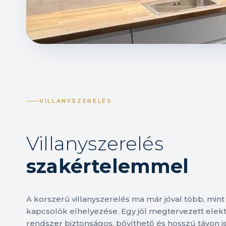
VILLANYSZERELÉS
Villanyszerelés
szakértelemmel
A korszerű villanyszerelés ma már jóval több, min
kapcsolók elhelyezése. Egy jól megtervezett ele
rendszer biztonságos, bővíthető és hosszú távon is