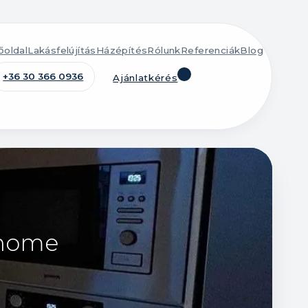
őoldal
Lakásfelújítás
Házépítés
Rólunk
Referenciák
Blog
+36 30 366 0936
Ajánlatkérés
lehome