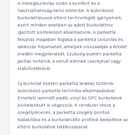
A melegburkolás során a komfort és a
használhatóság kerül előtérbe. A különböző
burkolattípusok eltérő technológiát igényelnek,
ezért minden esetben az adott burkolathoz
igazított kivitelezést alkalmazunk. A parketta
felújítás magában foglalja a parketta csiszolás és
lakkozás folyamatait, amelyek visszaadják a felület
eredeti megjelenését. Szükség esetén parketta
javítás történik, a sérült elemek cseréjével vagy
stabilizálásával.
Új burkolat esetén parketta lerakás történik
különböző parketta technika alkalmazásával.
Emellett laminált padló, vinyl és SPC burkolatok
kivitelezését is végezzük. A rendszer része a
szegélylécezés, a parketta szegély pontos
kialakítása és a burkolatváltó profilok beépítése az
eltérő burkolatok találkozásánál.