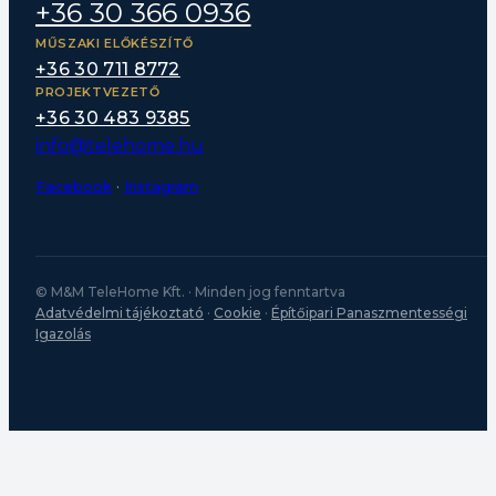
+36 30 366 0936
MŰSZAKI ELŐKÉSZÍTŐ
+36 30 711 8772
PROJEKTVEZETŐ
+36 30 483 9385
info@telehome.hu
Facebook
·
Instagram
© M&M TeleHome Kft. · Minden jog fenntartva
Adatvédelmi tájékoztató
·
Cookie
·
Építőipari Panaszmentességi
Igazolás