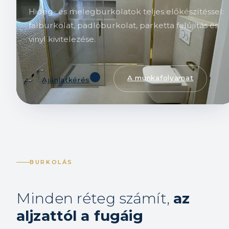
Hideg- és melegburkolatok teljes előkészítéssel:
falburkolat, padlóburkolat, parketta felújítás és
vinyl kivitelezése.
A munkafolyamat
Ajánlatkérés
BURKOLÁS
Minden réteg számít,
az
aljzattól a fugáig