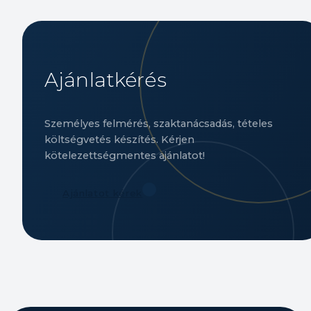
Ajánlatkérés
Személyes felmérés, szaktanácsadás, tételes
költségvetés készítés. Kérjen
kötelezettségmentes ajánlatot!
Ajánlatot kérek