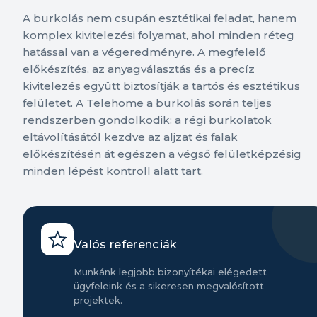
A burkolás nem csupán esztétikai feladat, hanem
komplex kivitelezési folyamat, ahol minden réteg
hatással van a végeredményre. A megfelelő
előkészítés, az anyagválasztás és a precíz
kivitelezés együtt biztosítják a tartós és esztétikus
felületet. A Telehome a burkolás során teljes
rendszerben gondolkodik: a régi burkolatok
eltávolításától kezdve az aljzat és falak
előkészítésén át egészen a végső felületképzésig
minden lépést kontroll alatt tart.
Valós referenciák
Munkánk legjobb bizonyítékai elégedett
ügyfeleink és a sikeresen megvalósított
projektek.