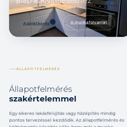
alap a kivitelezéshez
A munkafolyamat
Ajánlatkérés
ÁLLAPOTFELMÉRÉS
Állapotfelmérés
szakértelemmel
Egy sikeres lakásfelújítás vagy házépítés mindig
pontos tervezéssel kezdődik. Az állapotfelmérés és
költségvetés készítés célja, hogy már a munka