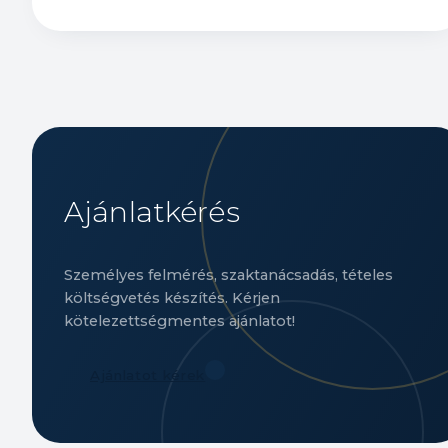
Ajánlatkérés
Személyes felmérés, szaktanácsadás, tételes
költségvetés készítés. Kérjen
kötelezettségmentes ajánlatot!
Ajánlatot kérek