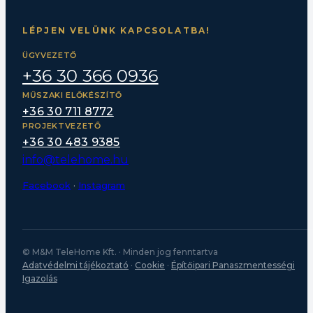
LÉPJEN VELÜNK KAPCSOLATBA!
ÜGYVEZETŐ
+36 30 366 0936
MŰSZAKI ELŐKÉSZÍTŐ
+36 30 711 8772
PROJEKTVEZETŐ
+36 30 483 9385
info@telehome.hu
Facebook
·
Instagram
© M&M TeleHome Kft. · Minden jog fenntartva
Adatvédelmi tájékoztató
·
Cookie
·
Építőipari Panaszmentességi
Igazolás