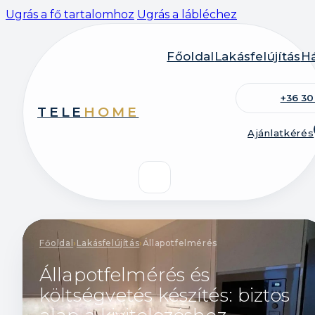
Ugrás a fő tartalomhoz
Ugrás a lábléchez
Főoldal
Lakásfelújítás
Há
+36 30
TELE
HOME
Ajánlatkérés
Főoldal
›
Lakásfelújítás
›
Állapotfelmérés
Állapotfelmérés és
költségvetés készítés: biztos