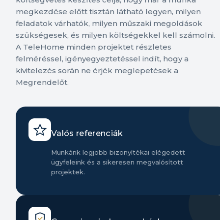
megkezdése előtt tisztán látható legyen, milyen
feladatok várhatók, milyen műszaki megoldások
szükségesek, és milyen költségekkel kell számolni.
A TeleHome minden projektet részletes
felméréssel, igényegyeztetéssel indít, hogy a
kivitelezés során ne érjék meglepetések a
Megrendelőt.
Valós referenciák
Munkánk legjobb bizonyítékai elégedett
ügyfeleink és a sikeresen megvalósított
projektek.