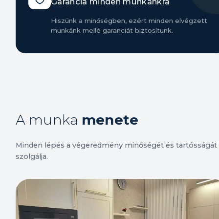
Garancia minden munkánkra
Hiszünk a minőségben, ezért minden elvégzett
munkánk mellé garanciát biztosítunk.
A munka
menete
Minden lépés a végeredmény minőségét és tartósságát
szolgálja.