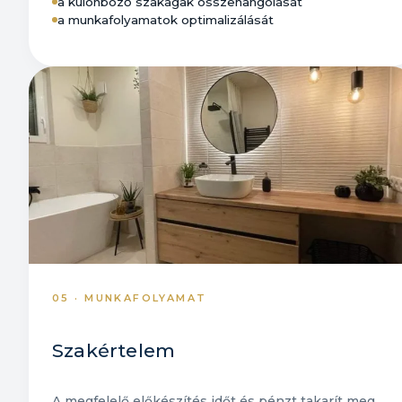
a különböző szakágak összehangolását
a munkafolyamatok optimalizálását
05 · MUNKAFOLYAMAT
Szakértelem
A megfelelő előkészítés időt és pénzt takarít meg.