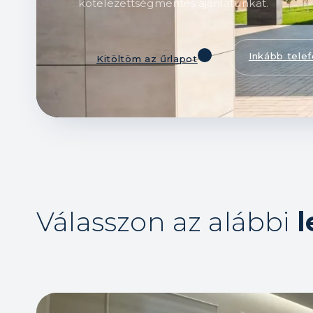
kötelezettségmentes ajánlatunkat.
Inkább tele
Kitöltöm az űrlapot
Válasszon az alábbi
l