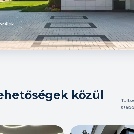
fonálok
ehetőségek közül
Töltse
szabot