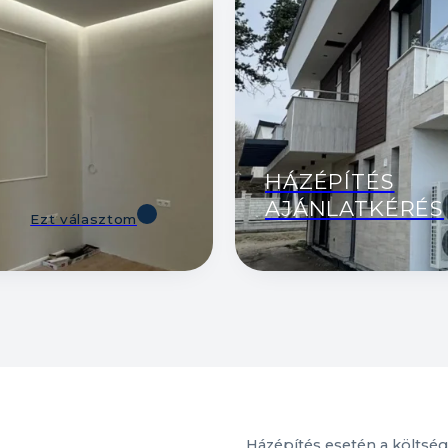
HÁZÉPÍTÉS
AJÁNLATKÉRÉS
Ezt választom
Házépítés esetén a költségv