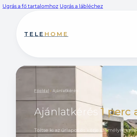
Ugrás a fő tartalomhoz
Ugrás a lábléchez
TELE
HOME
Főoldal
›
Ajánlatkérés
Ajánlatkérés
1 perc 
Töltse ki az űrlapot és kérje személyre szabo