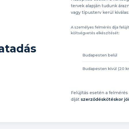
tervek alapján tudunk árazn
vagy típusterv kerül kivála
A személyes felmérés díja felúj
költségvetés elkészítését:
latadás
Budapesten belül
Budapesten kívül (20 k
Felújítás esetén a felmérés 
díját
szerződéskötéskor jóí