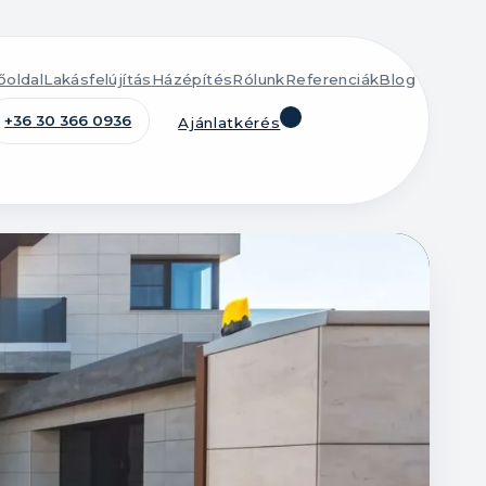
őoldal
Lakásfelújítás
Házépítés
Rólunk
Referenciák
Blog
+36 30 366 0936
Ajánlatkérés