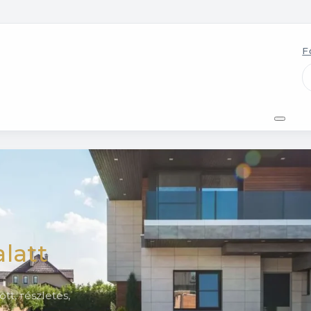
F
alatt
tt, részletes,