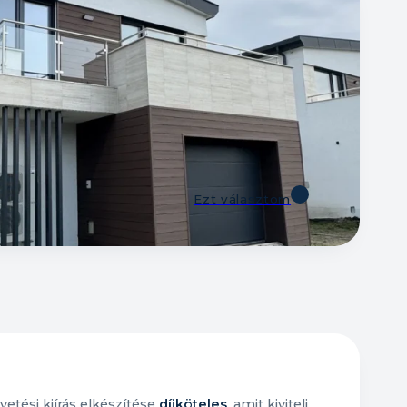
Ezt választom
etési kiírás elkészítése
díjköteles
, amit kiviteli