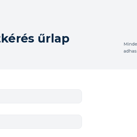
tkérés űrlap
Minde
adhas