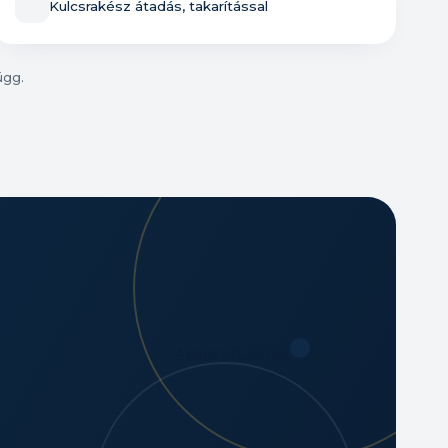
Kulcsrakész átadás, takarítással
ügg.
Ajánlatot kérek