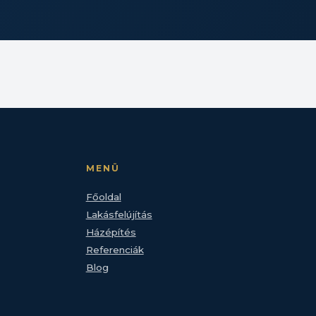
MENÜ
Főoldal
Lakásfelújítás
Házépítés
Referenciák
Blog