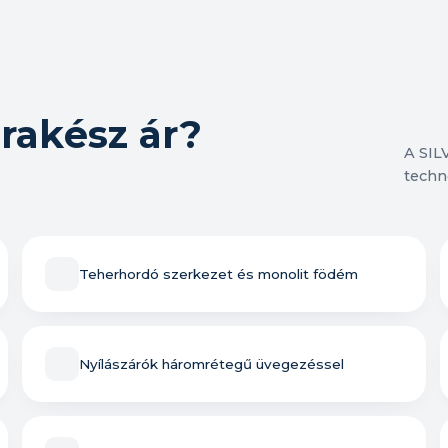
rakész ár?
A SIL
techn
Teherhordó szerkezet és monolit födém
Nyílászárók háromrétegű üvegezéssel