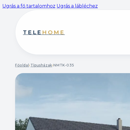
Ugrás a fő tartalomhoz
Ugrás a lábléchez
TELE
HOME
Főoldal
›
Típusházak
›
NMTK-035