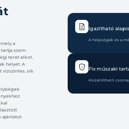
át
Igazítható alapr
A helyiségek és a m
amely a
tartja szem
gi teret alkot,
k helyet. A
Fix műszaki tart
 vízszintes, sík
Kiszámítható csomag
elyiségek
gényekhez
kkal
lasztott
 ajánlatot.