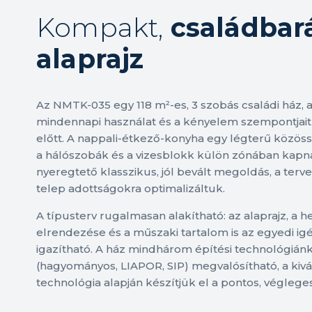
Kompakt,
családbar
alaprajz
Az NMTK-035 egy 118 m²-es, 3 szobás családi ház, 
mindennapi használat és a kényelem szempontjait 
előtt. A nappali-étkező-konyha egy légterű közössé
a hálószobák és a vizesblokk külön zónában kapna
nyeregtető klasszikus, jól bevált megoldás, a tervet
telep adottságokra optimalizáltuk.
A típusterv rugalmasan alakítható: az alaprajz, a h
elrendezése és a műszaki tartalom is az egyedi i
igazítható. A ház mindhárom építési technológián
(hagyományos, LIAPOR, SIP) megvalósítható, a kivá
technológia alapján készítjük el a pontos, végleges