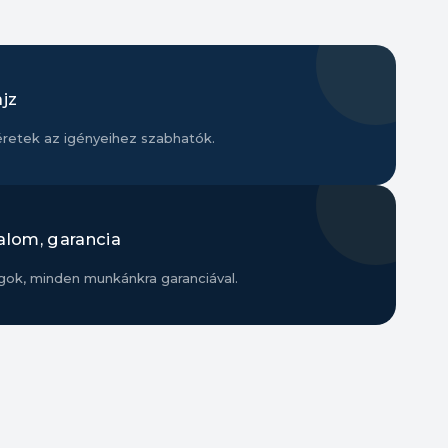
ajz
éretek az igényeihez szabhatók.
alom, garancia
ok, minden munkánkra garanciával.