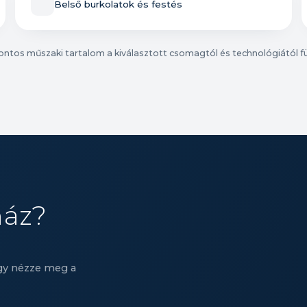
Belső burkolatok és festés
ontos műszaki tartalom a kiválasztott csomagtól és technológiától f
ház?
agy nézze meg a