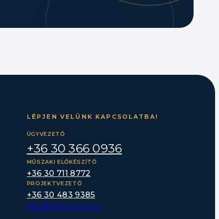
LÉPJEN VELÜNK KAPCSOLATBA!
ÜGYVEZETŐ
+36 30 366 0936
MŰSZAKI ELŐKÉSZÍTŐ
+36 30 711 8772
PROJEKTVEZETŐ
+36 30 483 9385
info@telehome.hu