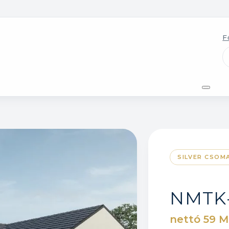
F
SILVER CSOM
NMTK
nettó 59 M