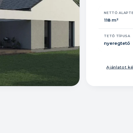
NETTÓ ALAPT
118 m²
TETŐ TÍPUSA
nyeregtető
Ajánlatot ké