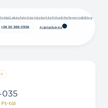
őoldal
Lakásfelújítás
Házépítés
Rólunk
Referenciák
Blog
+36 30 366 0936
Ajánlatkérés
AG
-035
 Ft-tól