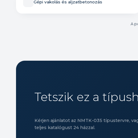
Gépi vakolás és aljzatbetonozás
A p
Tetszik ez a típus
Kérjen ajánlatot az NMTK-035 típustervre, v
teljes katalógust 24 házzal.