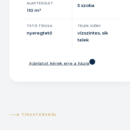
ALAPTERÜLET
5 szoba
110 m²
TETŐ TÍPUSA
TELEK IGÉNY
nyeregtető
vízszintes, sík
telek
Ajánlatot kérek erre a házra
A TÍPUSTERVRŐL