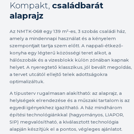
Kompakt,
családbarát
alaprajz
Az NMTK-068 egy 139 m²-es, 3 szobás családi ház,
amely a mindennapi használat és a kényelem
szempontjait tartja szem előtt. A nappali-étkező-
konyha egy légterű közösségi teret alkot, a
hálószobák és a vizesblokk külön zónában kapnak
helyet. A nyeregtető klasszikus, jól bevált megoldás,
a tervet utcától ellejtő telek adottságokra
optimalizáltuk.
A típusterv rugalmasan alakítható: az alaprajz, a
helyiségek elrendezése és a műszaki tartalom is az
egyedi igényekhez igazítható. A ház mindhárom
építési technológiánkkal (hagyományos, LIAPOR,
SIP) megvalósítható, a kiválasztott technológia
alapján készítjük el a pontos, végleges ajánlatot.