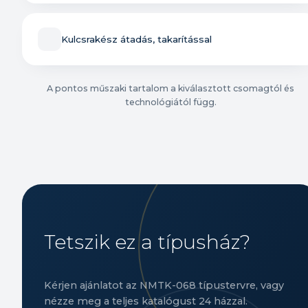
Kulcsrakész átadás, takarítással
A pontos műszaki tartalom a kiválasztott csomagtól és
technológiától függ.
Tetszik ez a típusház?
Kérjen ajánlatot az NMTK-068 típustervre, vagy
nézze meg a teljes katalógust 24 házzal.