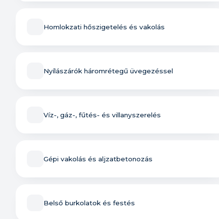
Homlokzati hőszigetelés és vakolás
Nyílászárók háromrétegű üvegezéssel
Víz-, gáz-, fűtés- és villanyszerelés
Gépi vakolás és aljzatbetonozás
Belső burkolatok és festés