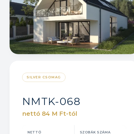
SILVER CSOMAG
NMTK-068
nettó 84 M Ft-tól
NETTÓ
SZOBÁK SZÁMA