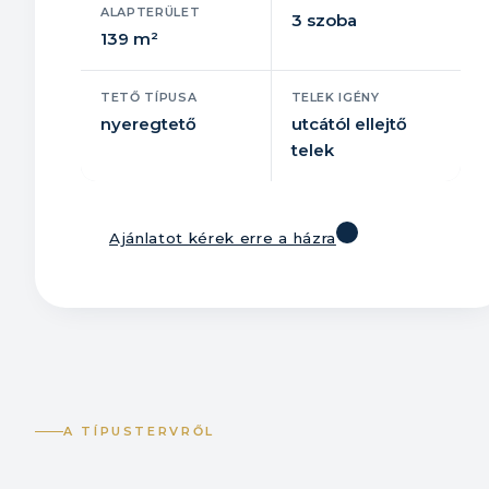
ALAPTERÜLET
3 szoba
139 m²
TETŐ TÍPUSA
TELEK IGÉNY
nyeregtető
utcától ellejtő
telek
Ajánlatot kérek erre a házra
A TÍPUSTERVRŐL