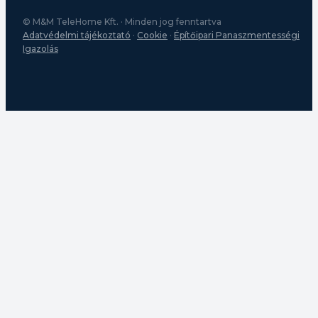
© M&M TeleHome Kft. · Minden jog fenntartva
Adatvédelmi tájékoztató
·
Cookie
·
Építőipari Panaszmentességi
Igazolás