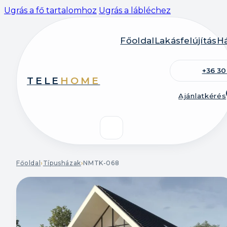
Ugrás a fő tartalomhoz
Ugrás a lábléchez
Főoldal
Lakásfelújítás
Há
+36 30
TELE
HOME
Ajánlatkérés
Főoldal
›
Típusházak
›
NMTK-068