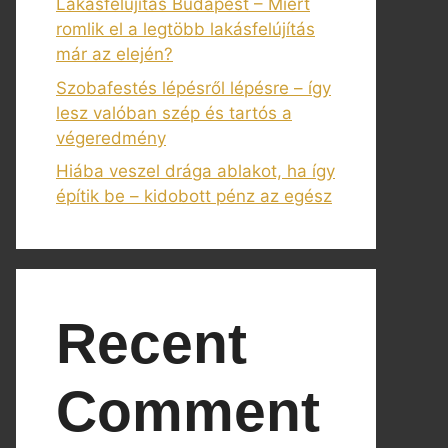
Lakásfelújítás Budapest – Miért
romlik el a legtöbb lakásfelújítás
már az elején?
Szobafestés lépésről lépésre – így
lesz valóban szép és tartós a
végeredmény
Hiába veszel drága ablakot, ha így
építik be – kidobott pénz az egész
Recent
Comment