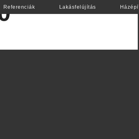
0
Referenciák
Lakásfelújítás
Házépí