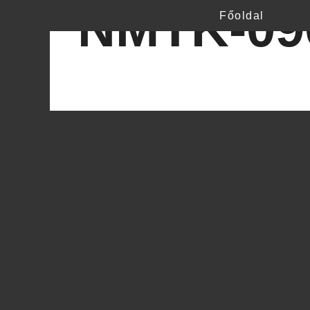
NMTK-09
Főoldal