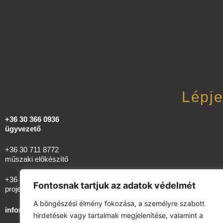
Lépje
+36 30 366 0936
ügyvezető
+36 30 711 8772
műszaki előkészítő
+36 30 483 9385
Fontosnak tartjuk az adatok védelmét
projektvezető
A böngészési élmény fokozása, a személyre szabott
info@telehome.hu
hirdetések vagy tartalmak megjelenítése, valamint a