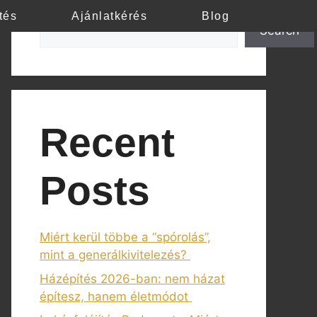
Search
tés
Ajánlatkérés
Blog
Search
Recent
Posts
Miért kerül többe a “spórolás”,
mint a generálkivitelezés?
Házépítés 2026-ban: nem házat
építesz, hanem életmódot