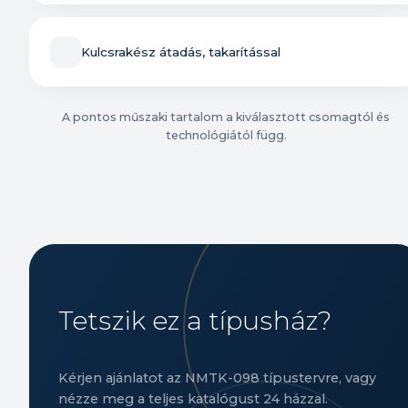
Kulcsrakész átadás, takarítással
A pontos műszaki tartalom a kiválasztott csomagtól és
technológiától függ.
Tetszik ez a típusház?
Kérjen ajánlatot az NMTK-098 típustervre, vagy
nézze meg a teljes katalógust 24 házzal.