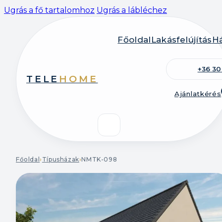
Ugrás a fő tartalomhoz
Ugrás a lábléchez
Főoldal
Lakásfelújítás
Há
+36 30
TELE
HOME
Ajánlatkérés
Főoldal
›
Típusházak
›
NMTK-098