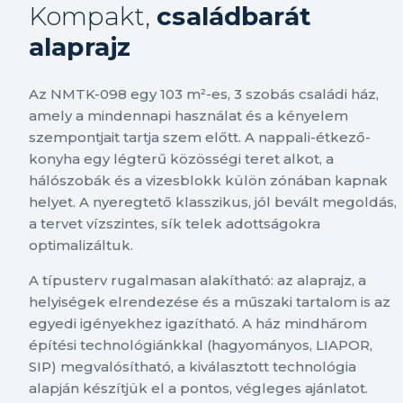
Kompakt,
családbarát
alaprajz
Az NMTK-098 egy 103 m²-es, 3 szobás családi ház,
amely a mindennapi használat és a kényelem
szempontjait tartja szem előtt. A nappali-étkező-
konyha egy légterű közösségi teret alkot, a
hálószobák és a vizesblokk külön zónában kapnak
helyet. A nyeregtető klasszikus, jól bevált megoldás,
a tervet vízszintes, sík telek adottságokra
optimalizáltuk.
A típusterv rugalmasan alakítható: az alaprajz, a
helyiségek elrendezése és a műszaki tartalom is az
egyedi igényekhez igazítható. A ház mindhárom
építési technológiánkkal (hagyományos, LIAPOR,
SIP) megvalósítható, a kiválasztott technológia
alapján készítjük el a pontos, végleges ajánlatot.