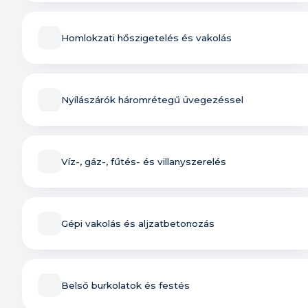
Homlokzati hőszigetelés és vakolás
Nyílászárók háromrétegű üvegezéssel
Víz-, gáz-, fűtés- és villanyszerelés
Gépi vakolás és aljzatbetonozás
Belső burkolatok és festés