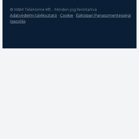
© M&M TeleHome Kft. · Minden jog fenntartva
Adatvédelmi tájékoztató
·
Cookie
·
Építőipari Panaszmentességi
Igazolás