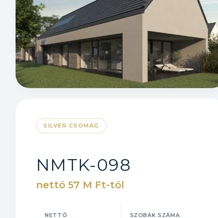
SILVER CSOMAG
NMTK-098
nettó 57 M Ft-tól
NETTÓ
SZOBÁK SZÁMA