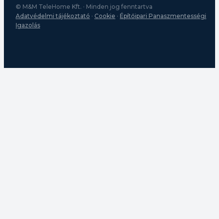
© M&M TeleHome Kft. · Minden jog fenntartva
Adatvédelmi tájékoztató
·
Cookie
·
Építőipari Panaszmentességi
Igazolás