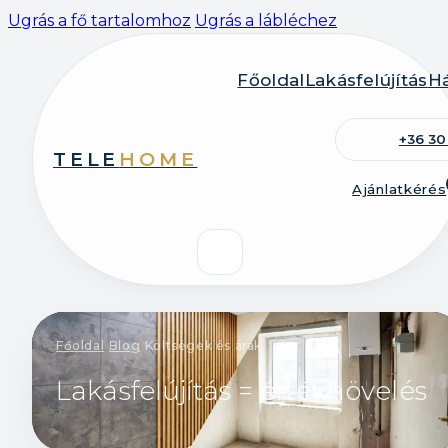
Ugrás a fő tartalomhoz
Ugrás a lábléchez
Főoldal
Lakásfelújítás
Há
+36 30
TELE
HOME
Ajánlatkérés
Főoldal
›
Blog
›
Költségek és árak
Lakásfelújítás = értéknövelés