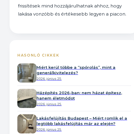
frissítések mind hozzájárulhatnak ahhoz, hogy
lakása vonzóbb és értékesebb legyen a piacon.
HASONLÓ CIKKEK
Miért kerül többe a “spórolás”, mint a
generálkivitelezés?
2026. június 25.
Házépítés 2026-ban: nem házat építesz,
hanem életmódot
2026. június 25.
Lakásfelújítás Budapest – Miért romlik el a
legtöbb lakásfelújítás már az elején?
2026. június 25.