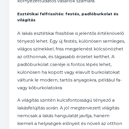
környezettudatos vásárlók számára.
Esztétikai felfrissítés: festés, padlóburkolat és
világítás
A lakás esztétikai frissítése is jelentős értéknövelő
tényező lehet. Egy új festés, különösen semleges,
világos színekkel, friss megjelenést kölcsönözhet
az otthonnak, és tágasabb érzetet kelthet. A
padlóburkolat cseréje is fontos lépés lehet,
különösen ha kopott vagy elavult burkolatokat
váltunk le modern, tartós anyagokra, például fa-
vagy kőburkolatokra.
A világítás szintén kulcsfontosságú tényező a
lakásfelújítás során. A jól megtervezett világítás
nemcsak a lakás hangulatát javítja, hanem
kiemeli a helyiségek előnyeit és növeli az otthon