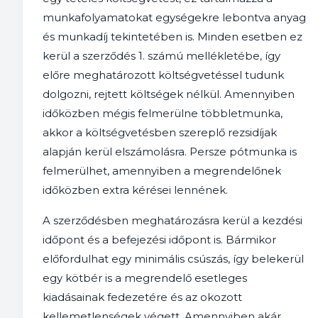
munkafolyamatokat egységekre lebontva anyag
és munkadíj tekintetében is. Minden esetben ez
kerül a szerződés 1. számú mellékletébe, így
előre meghatározott költségvetéssel tudunk
dolgozni, rejtett költségek nélkül. Amennyiben
időközben mégis felmerülne többletmunka,
akkor a költségvetésben szereplő rezsidíjak
alapján kerül elszámolásra. Persze pótmunka is
felmerülhet, amennyiben a megrendelőnek
időközben extra kérései lennének.
A szerződésben meghatározásra kerül a kezdési
időpont és a befejezési időpont is. Bármikor
előfordulhat egy minimális csúszás, így belekerül
egy kötbér is a megrendelő esetleges
kiadásainak fedezetére és az okozott
kellemetlenségek végett. Amennyiben akár