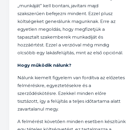
„munkáját” kell bontani, javítani majd
szakszerűen befejezni mindent. Ezzel plusz
költségeket generálunk magunknak. Erre az
egyetlen megoldás, hogy megfizetjük a
tapasztalt szakemberek munkadíját és
hozzáértést. Ezzel a verzióval még mindig
olcsóbb egy lakásfelújítás, mint az első opciónál.
Hogy működik nálunk?
Nálunk kiemelt figyelem van fordítva az előzetes
felméréskre, egyeztetésekre és a
szerződéskötésre. Ezekkel minden előre
tisztázott, így a felújítás a teljes időtartama alatt
zavartalanul megy.
A felmérést követően minden esetben készítünk
egy tételes költségvetést, ez tartalmazza a