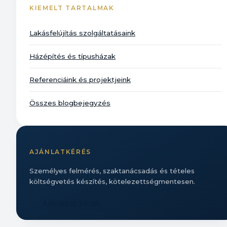
KIEMELT TARTALMAK
Lakásfelújítás szolgáltatásaink
Házépítés és típusházak
Referenciáink és projektjeink
Összes blogbejegyzés
AJÁNLATKÉRÉS
Személyes felmérés, szaktanácsadás és tételes
költségvetés készítés, kötelezettségmentesen.
Ajánlatot kérek