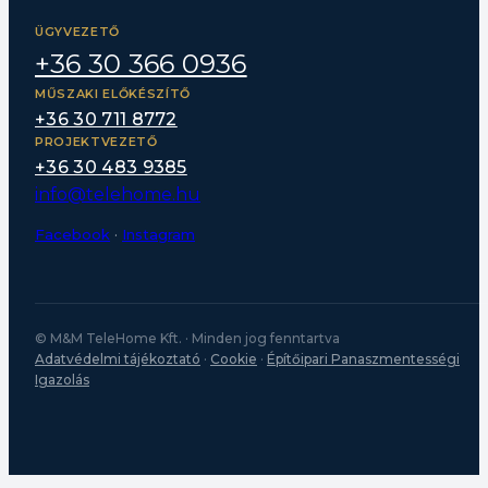
ÜGYVEZETŐ
+36 30 366 0936
MŰSZAKI ELŐKÉSZÍTŐ
+36 30 711 8772
PROJEKTVEZETŐ
+36 30 483 9385
info@telehome.hu
Facebook
·
Instagram
© M&M TeleHome Kft. · Minden jog fenntartva
Adatvédelmi tájékoztató
·
Cookie
·
Építőipari Panaszmentességi
Igazolás