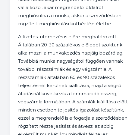
vállalkozói, akár megrendelői oldalról
meghiúsulna a munka, akkor a szerződésben
rögzített meghiúsulási kötbér lép életbe.
A fizetési ütemezés is előre meghatározott.
Általában 20-30 százalékos előleget szoktunk
alkalmazni a munkakezdés napjáig bezárólag.
Továbbá munka nagyságától függően vannak
további részszámlák és egy végszámla. A
részszámlák általában 60 és 90 százalékos
teljesítésnél kerülnek kiállításra, majd a végső
átadásnál következik a fennmaradó összeg,
végszámla formájában. A számlák kiállítása előtt
minden esetben teljesítési igazolást készítünk,
ezzel a megrendelő is elfogadja a szerződésben
rögzített részteljesítést és átveszi az addig
elkészült munkát. Így mindkét fél teljes