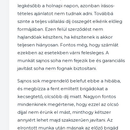
legkésőbb a holnapi napon, azonban írásos-
tételes ajánlatot nem tudnak adni. Továbbá
szinte a teljes vállalási díj összegét elkérik előleg
formájában. Ezen felül szerződést nem
hajlandóak készíteni, ha készítenek is akkor
teljesen hiányosan. Fontos még, hogy számlát
ezekben az esetekben várni felesleges. A
munkát sajnos soha nem fejezik be és garanciális
javítást soha nem fognak biztosítani.
Sajnos sok megrendelő belefut ebbe a hibába,
és megbízza a fent említett brigádokat a
kecsegtető, olcsóbb díj miatt. Nagyon fontos
mindenkinek megértenie, hogy ezzel az olcsó
díjjal nem érünk el mást, minthogy kétszer
annyiért lehet majd szakszerűen javítani. Az
elrontott munka után másnak az előző brigád