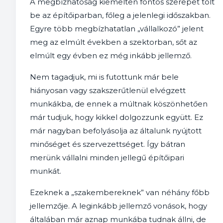
A megbízhatóság kiemelten fontos szerepet tölt
be az építőiparban, főleg a jelenlegi időszakban.
Egyre több megbízhatatlan „vállalkozó” jelent
meg az elmúlt években a szektorban, sőt az
elmúlt egy évben ez még inkább jellemző.
Nem tagadjuk, mi is futottunk már bele
hiányosan vagy szakszerűtlenül elvégzett
munkákba, de ennek a múltnak köszönhetően
már tudjuk, hogy kikkel dolgozzunk együtt. Ez
már nagyban befolyásolja az általunk nyújtott
minőséget és szervezettséget. Így bátran
merünk vállalni minden jellegű építőipari
munkát.
Ezeknek a „szakembereknek” van néhány főbb
jellemzője. A leginkább jellemző vonások, hogy
általában már aznap munkába tudnak állni, de