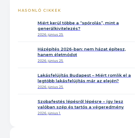
HASONLÓ CIKKEK
Miért kerül többe a “spórolás”, mint a
generálkivitelezés?
2026. június 25.
Házépítés 2026-ban: nem házat építesz,
hanem életmódot
2026. június 25.
Lakásfelújítás Budapest – Miért romlik el a
legtöbb lakásfelújítás már az elején?
2026. június 25.
Szobafestés lépésről lépésre – így lesz
valóban szép és tartós a végeredmény
2026. június 1.