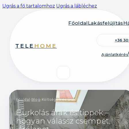
Ugrás a fő tartalomhoz
Ugrás a lábléchez
Főoldal
Lakásfelújítás
Há
+36 30
TELE
HOME
Ajánlatkérés
Főoldal
›
Blog
›
Költségek és árak
Burkolás árak és tippek –
hogyan válassz csempét,