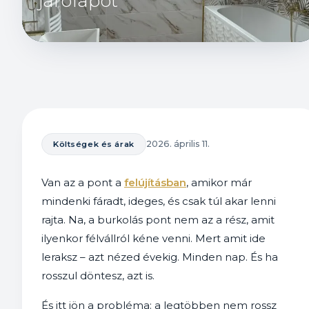
járólapot
2026. április 11.
Költségek és árak
Van az a pont a
felújításban
, amikor már
mindenki fáradt, ideges, és csak túl akar lenni
rajta. Na, a burkolás pont nem az a rész, amit
ilyenkor félvállról kéne venni. Mert amit ide
leraksz – azt nézed évekig. Minden nap. És ha
rosszul döntesz, azt is.
És itt jön a probléma: a legtöbben nem rossz