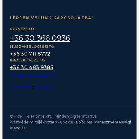
LÉPJEN VELÜNK KAPCSOLATBA!
ÜGYVEZETŐ
+36 30 366 0936
MŰSZAKI ELŐKÉSZÍTŐ
+36 30 711 8772
PROJEKTVEZETŐ
+36 30 483 9385
info@telehome.hu
Facebook
·
Instagram
© M&M TeleHome Kft. · Minden jog fenntartva
Adatvédelmi tájékoztató
·
Cookie
·
Építőipari Panaszmentességi
Igazolás