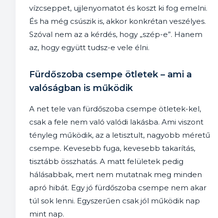
vízcseppet, ujjlenyomatot és koszt ki fog emelni.
És ha még csúszik is, akkor konkrétan veszélyes.
Szóval nem az a kérdés, hogy „szép-e”. Hanem
az, hogy együtt tudsz-e vele élni.
Fürdőszoba csempe ötletek – ami a
valóságban is működik
A net tele van fürdőszoba csempe ötletek-kel,
csak a fele nem való valódi lakásba. Ami viszont
tényleg működik, az a letisztult, nagyobb méretű
csempe. Kevesebb fuga, kevesebb takarítás,
tisztább összhatás. A matt felületek pedig
hálásabbak, mert nem mutatnak meg minden
apró hibát. Egy jó fürdőszoba csempe nem akar
túl sok lenni. Egyszerűen csak jól működik nap
mint nap.