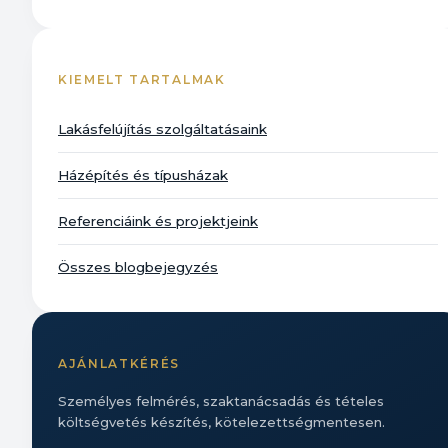
KIEMELT TARTALMAK
Lakásfelújítás szolgáltatásaink
Házépítés és típusházak
Referenciáink és projektjeink
Összes blogbejegyzés
AJÁNLATKÉRÉS
Személyes felmérés, szaktanácsadás és tételes
költségvetés készítés, kötelezettségmentesen.