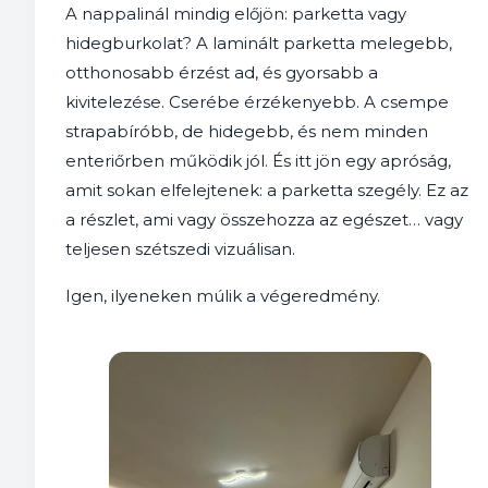
A nappalinál mindig előjön: parketta vagy
hidegburkolat? A laminált parketta melegebb,
otthonosabb érzést ad, és gyorsabb a
kivitelezése. Cserébe érzékenyebb. A csempe
strapabíróbb, de hidegebb, és nem minden
enteriőrben működik jól. És itt jön egy apróság,
amit sokan elfelejtenek: a parketta szegély. Ez az
a részlet, ami vagy összehozza az egészet… vagy
teljesen szétszedi vizuálisan.
Igen, ilyeneken múlik a végeredmény.