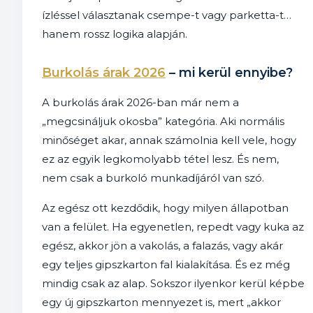
ízléssel választanak csempe-t vagy parketta-t…
hanem rossz logika alapján.
Burkolás árak 2026
– mi kerül ennyibe?
A burkolás árak 2026-ban már nem a
„megcsináljuk okosba” kategória. Aki normális
minőséget akar, annak számolnia kell vele, hogy
ez az egyik legkomolyabb tétel lesz. És nem,
nem csak a burkoló munkadíjáról van szó.
Az egész ott kezdődik, hogy milyen állapotban
van a felület. Ha egyenetlen, repedt vagy kuka az
egész, akkor jön a vakolás, a falazás, vagy akár
egy teljes gipszkarton fal kialakítása. És ez még
mindig csak az alap. Sokszor ilyenkor kerül képbe
egy új gipszkarton mennyezet is, mert „akkor