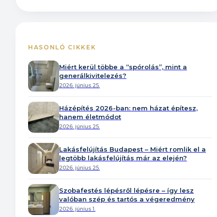
HASONLÓ CIKKEK
Miért kerül többe a “spórolás”, mint a
generálkivitelezés?
2026. június 25.
Házépítés 2026-ban: nem házat építesz,
hanem életmódot
2026. június 25.
Lakásfelújítás Budapest – Miért romlik el a
legtöbb lakásfelújítás már az elején?
2026. június 25.
Szobafestés lépésről lépésre – így lesz
valóban szép és tartós a végeredmény
2026. június 1.