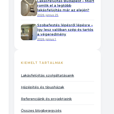
Lakásfelújítás Budapest – Miért
romlik el a legtöbb
lakásfelújítás már az elején?
2026. június 25.
Szobafestés lépésről lépésre –
így lesz valóban szép és tartós
a végeredmény
2026. június 1.
KIEMELT TARTALMAK
Lakásfelújítás szolgáltatásaink
Házépítés és típusházak
Referenciáink és projektjeink
Összes blogbejegyzés