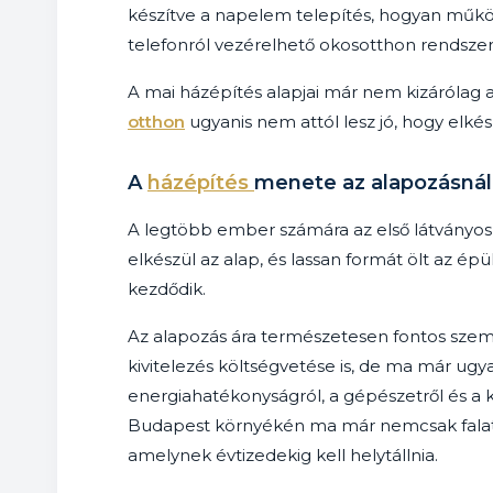
készítve a napelem telepítés, hogyan műk
telefonról vezérelhető okosotthon rendsz
A mai házépítés alapjai már nem kizárólag a
otthon
ugyanis nem attól lesz jó, hogy elkés
A
házépítés
menete az alapozásnál 
A legtöbb ember számára az első látványo
elkészül az alap, és lassan formát ölt az ép
kezdődik.
Az alapozás ára természetesen fontos szem
kivitelezés költségvetése is, de ma már ugy
energiahatékonyságról, a gépészetről és a 
Budapest környékén ma már nemcsak falat é
amelynek évtizedekig kell helytállnia.