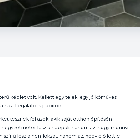
erű képlet volt. Kellett egy telek, egy jó kőműves,
t a ház. Legalábbis papíron.
t tesznek fel azok, akik saját otthon építésén
 négyzetméter lesz a nappali, hanem az, hogy mennyi
n színű lesz a homlokzat, hanem az, hogy elő lett-e