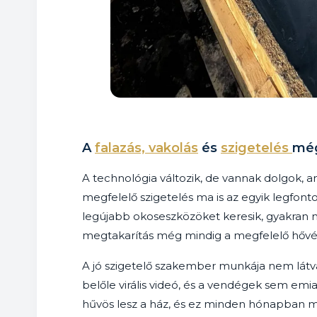
A
falazás, vakolás
és
szigetelés
még
A technológia változik, de vannak dolgok, am
megfelelő szigetelés ma is az egyik legfon
legújabb okoseszközöket keresik, gyakran
megtakarítás még mindig a megfelelő hővé
A jó szigetelő szakember munkája nem látv
belőle virális videó, és a vendégek sem emi
hűvös lesz a ház, és ez minden hónapban meg