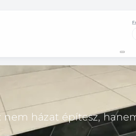
F
: nem házat építesz, han