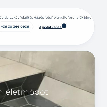
őoldal
Lakásfelújítás
Házépítés
Rólunk
Referenciák
Blog
+36 30 366 0936
Ajánlatkérés
em életmódot