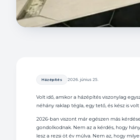
2026. június 25.
Házépítés
Volt idő, amikor a házépítés viszonylag egysz
néhány raklap tégla, egy tető, és kész is vol
2026-ban viszont már egészen más kérdéseke
gondolkodnak. Nem az a kérdés, hogy hány
lesz a rezsi öt év múlva. Nem az, hogy milye