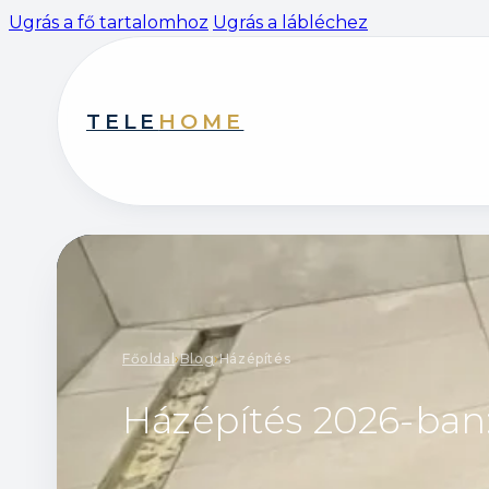
Ugrás a fő tartalomhoz
Ugrás a lábléchez
TELE
HOME
Főoldal
›
Blog
›
Házépítés
Házépítés 2026-ban