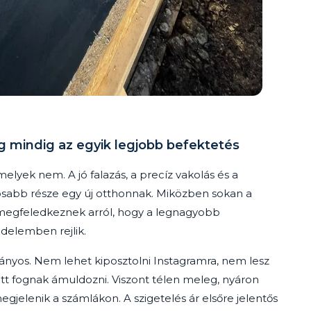
 mindig az egyik legjobb befektetés
elyek nem. A jó falazás, a precíz vakolás és a
tosabb része egy új otthonnak. Miközben sokan a
 megfeledkeznek arról, hogy a legnagyobb
delemben rejlik.
ányos. Nem lehet kiposztolni Instagramra, nem lesz
att fognak ámuldozni. Viszont télen meleg, nyáron
jelenik a számlákon. A szigetelés ár elsőre jelentős