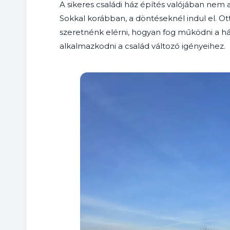
A sikeres családi ház építés valójában nem
Sokkal korábban, a döntéseknél indul el. Ott
szeretnénk elérni, hogyan fog működni a ház
alkalmazkodni a család változó igényeihez.