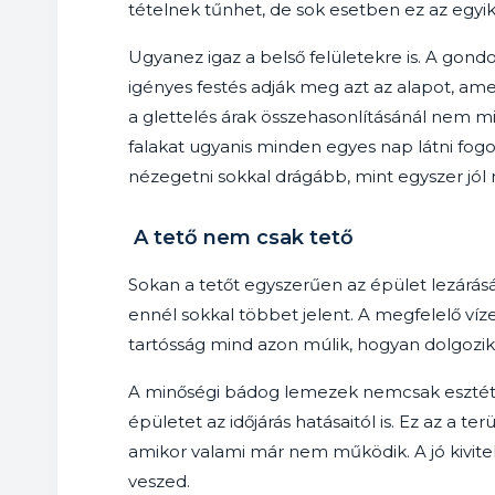
tételnek tűnhet, de sok esetben ez az egy
Ugyanez igaz a belső felületekre is. A gondos
igényes festés adják meg azt az alapot, am
a glettelés árak összehasonlításánál nem mi
falakat ugyanis minden egyes nap látni fogod
nézegetni sokkal drágább, mint egyszer jól 
A tető nem csak tető
Sokan a tetőt egyszerűen az épület lezárás
ennél sokkal többet jelent. A megfelelő víz
tartósság mind azon múlik, hogyan dolgozi
A minőségi bádog lemezek nemcsak esztéti
épületet az időjárás hatásaitól is. Ez az a te
amikor valami már nem működik. A jó kivit
veszed.