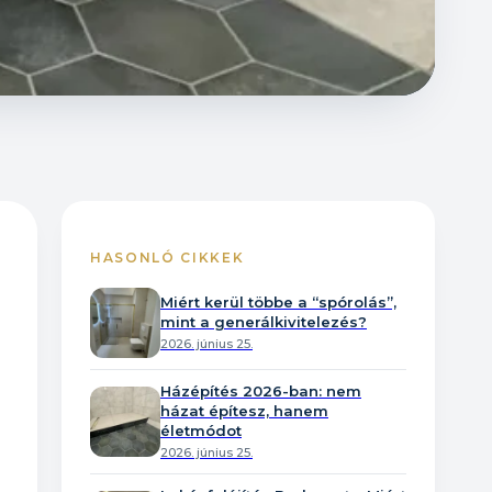
HASONLÓ CIKKEK
Miért kerül többe a “spórolás”,
mint a generálkivitelezés?
2026. június 25.
Házépítés 2026-ban: nem
házat építesz, hanem
életmódot
2026. június 25.