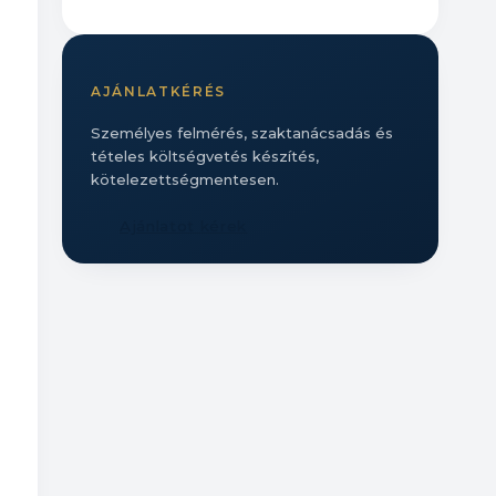
AJÁNLATKÉRÉS
Személyes felmérés, szaktanácsadás és
tételes költségvetés készítés,
kötelezettségmentesen.
Ajánlatot kérek