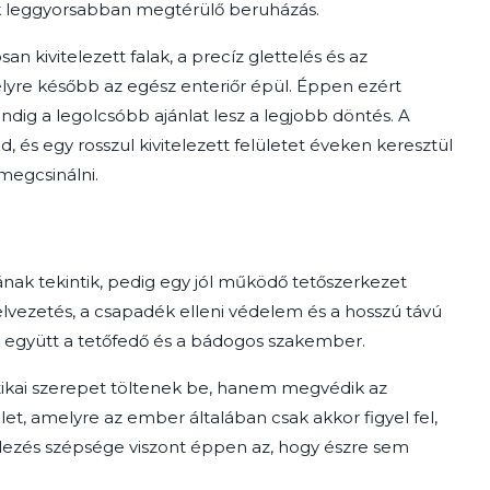
ik leggyorsabban megtérülő beruházás.
an kivitelezett falak, a precíz glettelés és az
elyre később az egész enteriőr épül. Éppen ezért
ndig a legolcsóbb ajánlat lesz a legjobb döntés. A
, és egy rosszul kivitelezett felületet éveken keresztül
megcsinálni.
ának tekintik, pedig egy jól működő tetőszerkezet
elvezetés, a csapadék elleni védelem és a hosszú távú
k együtt a tetőfedő és a bádogos szakember.
kai szerepet töltenek be, hanem megvédik az
rület, amelyre az ember általában csak akkor figyel fel,
elezés szépsége viszont éppen az, hogy észre sem