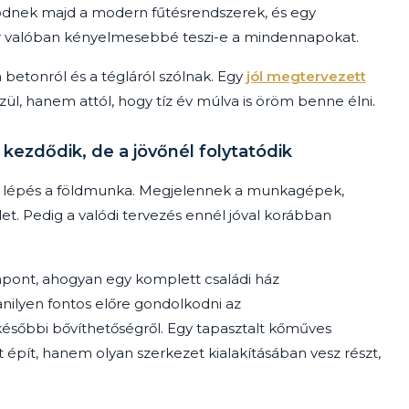
ödnek majd a modern fűtésrendszerek, és egy
er valóban kényelmesebbé teszi-e a mindennapokat.
 betonról és a tégláról szólnak. Egy
jól megtervezett
zül, hanem attól, hogy tíz év múlva is öröm benne élni.
kezdődik, de a jövőnél folytatódik
s lépés a földmunka. Megjelennek a munkagépek,
ület. Pedig a valódi tervezés ennél jóval korábban
pont, ahogyan egy komplett családi ház
anilyen fontos előre gondolkodni az
későbbi bővíthetőségről. Egy tapasztalt kőműves
pít, hanem olyan szerkezet kialakításában vesz részt,