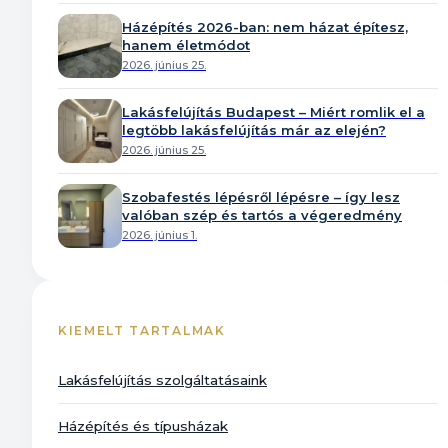
Házépítés 2026-ban: nem házat építesz,
hanem életmódot
2026. június 25.
Lakásfelújítás Budapest – Miért romlik el a
legtöbb lakásfelújítás már az elején?
2026. június 25.
Szobafestés lépésről lépésre – így lesz
valóban szép és tartós a végeredmény
2026. június 1.
KIEMELT TARTALMAK
Lakásfelújítás szolgáltatásaink
Házépítés és típusházak