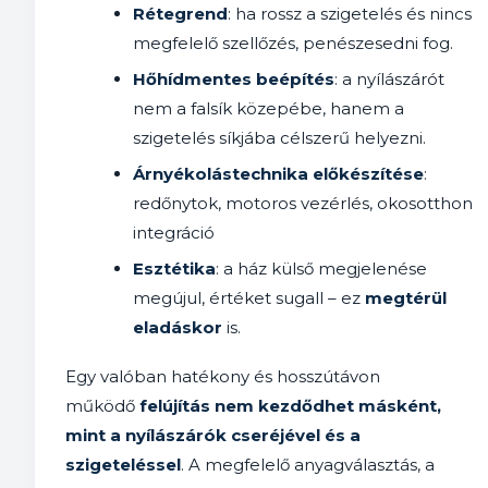
Rétegrend
: ha rossz a szigetelés és nincs
megfelelő szellőzés, penészesedni fog.
Hőhídmentes beépítés
: a nyílászárót
nem a falsík közepébe, hanem a
szigetelés síkjába célszerű helyezni.
Árnyékolástechnika előkészítése
:
redőnytok, motoros vezérlés, okosotthon
integráció
Esztétika
: a ház külső megjelenése
megújul, értéket sugall – ez
megtérül
eladáskor
is.
Egy valóban hatékony és hosszútávon
működő
felújítás nem kezdődhet másként,
mint a nyílászárók cseréjével és a
szigeteléssel
. A megfelelő anyagválasztás, a