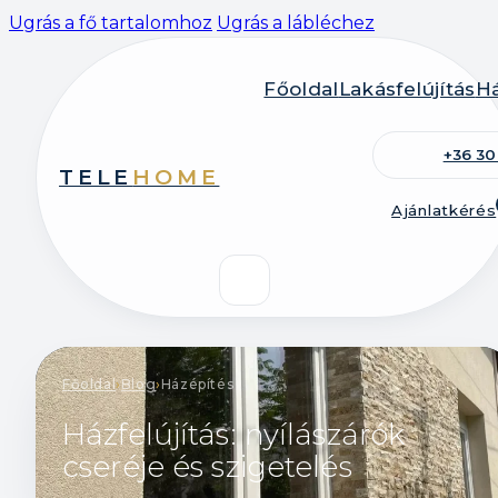
Ugrás a fő tartalomhoz
Ugrás a lábléchez
Főoldal
Lakásfelújítás
Há
+36 30
TELE
HOME
Ajánlatkérés
Főoldal
›
Blog
›
Házépítés
Házfelújítás: nyílászárók
cseréje és szigetelés