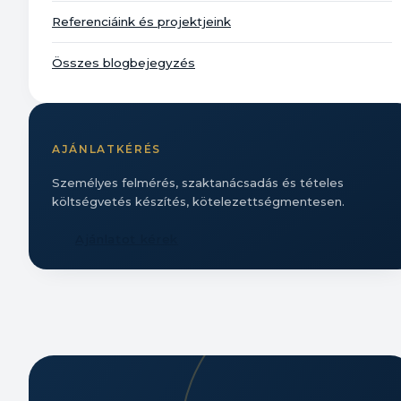
Referenciáink és projektjeink
Összes blogbejegyzés
AJÁNLATKÉRÉS
Személyes felmérés, szaktanácsadás és tételes
költségvetés készítés, kötelezettségmentesen.
Ajánlatot kérek