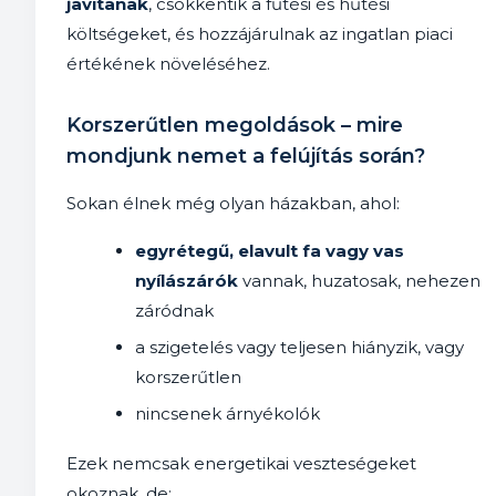
javítanak
, csökkentik a fűtési és hűtési
költségeket, és hozzájárulnak az ingatlan piaci
értékének növeléséhez.
Korszerűtlen megoldások – mire
mondjunk nemet a felújítás során?
Sokan élnek még olyan házakban, ahol:
egyrétegű, elavult fa vagy vas
nyílászárók
vannak, huzatosak, nehezen
záródnak
a szigetelés vagy teljesen hiányzik, vagy
korszerűtlen
nincsenek árnyékolók
Ezek nemcsak energetikai veszteségeket
okoznak, de: