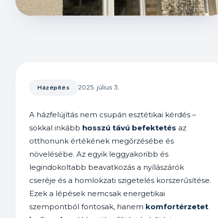
2025. július 3.
Házépítés
A házfelújítás nem csupán esztétikai kérdés –
sokkal inkább
hosszú távú befektetés
az
otthonunk értékének megőrzésébe és
növelésébe. Az egyik leggyakoribb és
legindokoltabb beavatkozás a nyílászárók
cseréje és a homlokzati szigetelés korszerűsítése.
Ezek a lépések nemcsak energetikai
szempontból fontosak, hanem
komfortérzetet