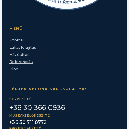
MENÜ
Főoldal
Lakásfelújítás
Házépítés
Referenciák
Blog
LÉPJEN VELÜNK KAPCSOLATBA!
ÜGYVEZETŐ
+36 30 366 0936
MŰSZAKI ELŐKÉSZÍTŐ
+36 30 711 8772
PROJEKTVEZETŐ