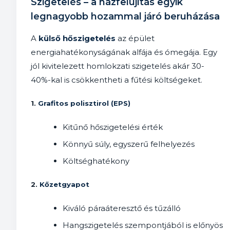
Szigetelés – a házfelújítás egyik
legnagyobb hozammal járó beruházása
A
külső hőszigetelés
az épület
energiahatékonyságának alfája és ómegája. Egy
jól kivitelezett homlokzati szigetelés akár 30-
40%-kal is csökkentheti a fűtési költségeket.
1.
Grafitos polisztirol (EPS)
Kitűnő hőszigetelési érték
Könnyű súly, egyszerű felhelyezés
Költséghatékony
2.
Kőzetgyapot
Kiváló páraáteresztő és tűzálló
Hangszigetelés szempontjából is előnyös