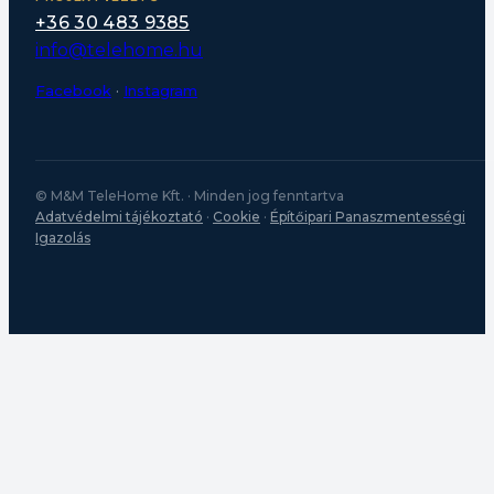
+36 30 483 9385
info@telehome.hu
Facebook
·
Instagram
© M&M TeleHome Kft. · Minden jog fenntartva
Adatvédelmi tájékoztató
·
Cookie
·
Építőipari Panaszmentességi
Igazolás