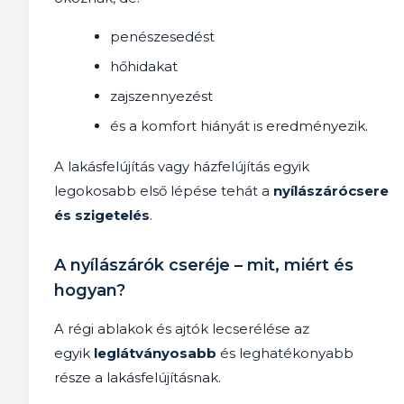
penészesedést
hőhidakat
zajszennyezést
és a komfort hiányát is eredményezik.
A lakásfelújítás vagy házfelújítás egyik
legokosabb első lépése tehát a
nyílászárócsere
és szigetelés
.
A nyílászárók cseréje – mit, miért és
hogyan?
A régi ablakok és ajtók lecserélése az
egyik
leglátványosabb
és leghatékonyabb
része a lakásfelújításnak.