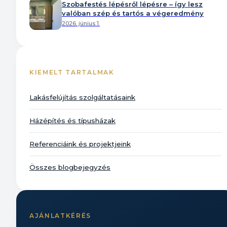
Szobafestés lépésről lépésre – így lesz
valóban szép és tartós a végeredmény
2026. június 1.
KIEMELT TARTALMAK
Lakásfelújítás szolgáltatásaink
Házépítés és típusházak
Referenciáink és projektjeink
Összes blogbejegyzés
AJÁNLATKÉRÉS