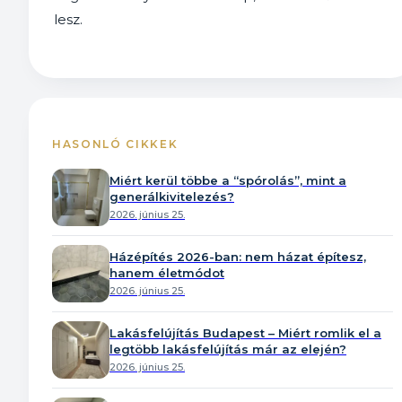
lesz.
HASONLÓ CIKKEK
Miért kerül többe a “spórolás”, mint a
generálkivitelezés?
2026. június 25.
Házépítés 2026-ban: nem házat építesz,
hanem életmódot
2026. június 25.
Lakásfelújítás Budapest – Miért romlik el a
legtöbb lakásfelújítás már az elején?
2026. június 25.