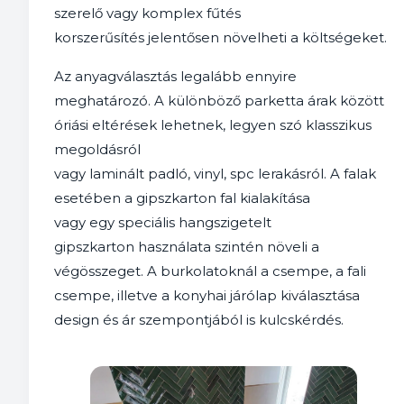
szerelő vagy komplex fűtés
korszerűsítés jelentősen növelheti a költségeket.
Az anyagválasztás legalább ennyire
meghatározó. A különböző parketta árak között
óriási eltérések lehetnek, legyen szó klasszikus
megoldásról
vagy laminált padló, vinyl, spc lerakásról. A falak
esetében a gipszkarton fal kialakítása
vagy egy speciális hangszigetelt
gipszkarton használata szintén növeli a
végösszeget. A burkolatoknál a csempe, a fali
csempe, illetve a konyhai járólap kiválasztása
design és ár szempontjából is kulcskérdés.