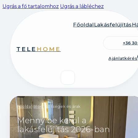
Ugrás a fő tartalomhoz
Ugrás a lábléchez
Főoldal
Lakásfelújítás
Há
+36 30
TELE
HOME
Ajánlatkérés
Főoldal
›
Blog
›
Költségek és árak
Mennyibe kerül a
lakásfelújítás 2026-ban