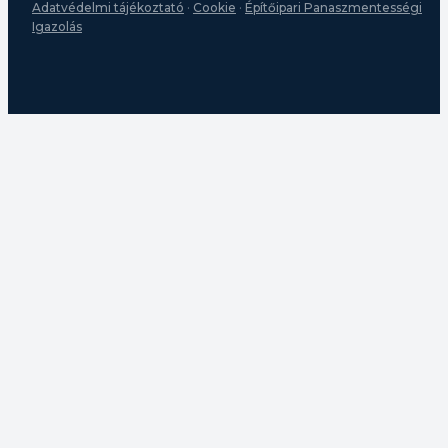
Adatvédelmi tájékoztató
·
Cookie
·
Építőipari Panaszmentességi
Igazolás