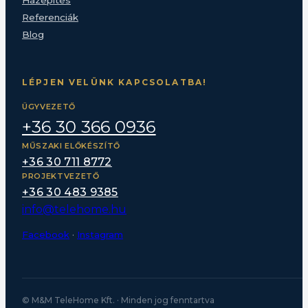
Házépítés
Referenciák
Blog
LÉPJEN VELÜNK KAPCSOLATBA!
ÜGYVEZETŐ
+36 30 366 0936
MŰSZAKI ELŐKÉSZÍTŐ
+36 30 711 8772
PROJEKTVEZETŐ
+36 30 483 9385
info@telehome.hu
Facebook
·
Instagram
© M&M TeleHome Kft. · Minden jog fenntartva