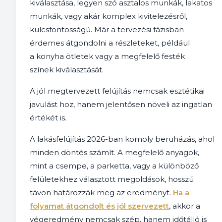
kiválasztása, legyen szó asztalos munkák, lakatos
munkák, vagy akár komplex kivitelezésről,
kulcsfontosságú. Már a tervezési fázisban
érdemes átgondolni a részleteket, például
a konyha ötletek vagy a megfelelő festék
színek kiválasztását.
A jól megtervezett felújítás nemcsak esztétikai
javulást hoz, hanem jelentősen növeli az ingatlan
értékét is.
A lakásfelújítás 2026-ban komoly beruházás, ahol
minden döntés számít. A megfelelő anyagok,
mint a csempe, a parketta, vagy a különböző
felületekhez választott megoldások, hosszú
távon határozzák meg az eredményt.
Ha a
folyamat átgondolt és jól szervezett
, akkor a
végeredmény nemcsak szép, hanem időtálló is