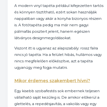
A modern vinyl tapéta például kifejezetten tartós
és könnyen tisztítható, ezért sokan használják
nappaliban vagy akár a konyha bizonyos részein
is. A fotótapéta pedig ma már nem gagyi
pálmafás posztert jelent, hanem egészen
látványos designmegoldásokat.
Viszont itt is ugyanaz az alapszabály: rossz falra
nincs jó tapéta. Ha a felület hibás, hullámos vagy
nincs megfelelően előkészítve, azt a tapéta
ugyanúgy meg fogja mutatni.
Mikor érdemes szakembert hívni?
Egy kisebb szobafestés sok embernek teljesen
vállalható saját kezűleg is. De amikor előkerül a
glettelés, a repedésjavítás, a vakolás vagy egy