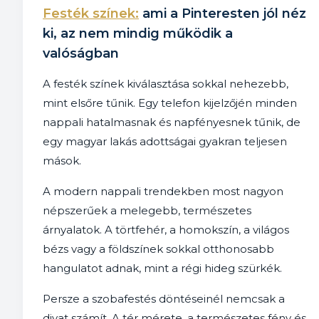
Festék színek:
ami a Pinteresten jól néz
ki, az nem mindig működik a
valóságban
A festék színek kiválasztása sokkal nehezebb,
mint elsőre tűnik. Egy telefon kijelzőjén minden
nappali hatalmasnak és napfényesnek tűnik, de
egy magyar lakás adottságai gyakran teljesen
mások.
A modern nappali trendekben most nagyon
népszerűek a melegebb, természetes
árnyalatok. A törtfehér, a homokszín, a világos
bézs vagy a földszínek sokkal otthonosabb
hangulatot adnak, mint a régi hideg szürkék.
Persze a szobafestés döntéseinél nemcsak a
divat számít. A tér mérete, a természetes fény és