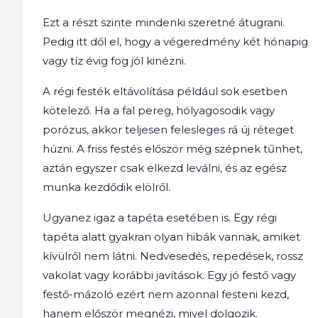
Ezt a részt szinte mindenki szeretné átugrani.
Pedig itt dől el, hogy a végeredmény két hónapig
vagy tíz évig fog jól kinézni.
A régi festék eltávolítása például sok esetben
kötelező. Ha a fal pereg, hólyagosodik vagy
porózus, akkor teljesen felesleges rá új réteget
húzni. A friss festés először még szépnek tűnhet,
aztán egyszer csak elkezd leválni, és az egész
munka kezdődik elölről.
Ugyanez igaz a tapéta esetében is. Egy régi
tapéta alatt gyakran olyan hibák vannak, amiket
kívülről nem látni. Nedvesedés, repedések, rossz
vakolat vagy korábbi javítások. Egy jó festő vagy
festő-mázoló ezért nem azonnal festeni kezd,
hanem először megnézi, mivel dolgozik.