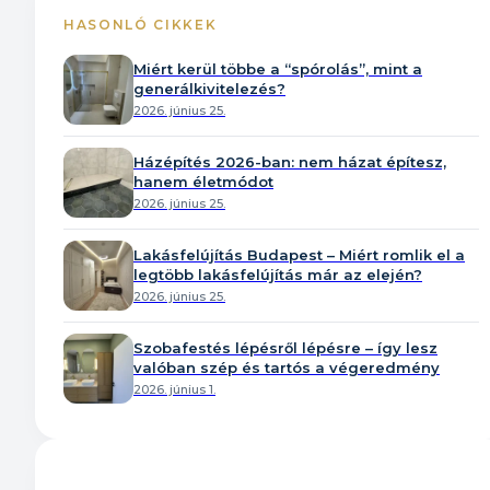
HASONLÓ CIKKEK
Miért kerül többe a “spórolás”, mint a
generálkivitelezés?
2026. június 25.
Házépítés 2026-ban: nem házat építesz,
hanem életmódot
2026. június 25.
Lakásfelújítás Budapest – Miért romlik el a
legtöbb lakásfelújítás már az elején?
2026. június 25.
Szobafestés lépésről lépésre – így lesz
valóban szép és tartós a végeredmény
2026. június 1.