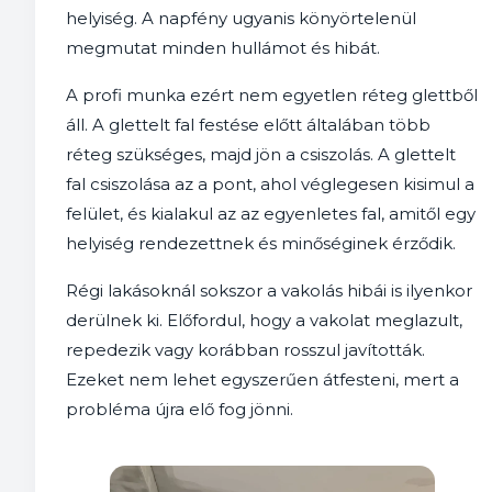
helyiség. A napfény ugyanis könyörtelenül
megmutat minden hullámot és hibát.
A profi munka ezért nem egyetlen réteg glettből
áll. A glettelt fal festése előtt általában több
réteg szükséges, majd jön a csiszolás. A glettelt
fal csiszolása az a pont, ahol véglegesen kisimul a
felület, és kialakul az az egyenletes fal, amitől egy
helyiség rendezettnek és minőséginek érződik.
Régi lakásoknál sokszor a vakolás hibái is ilyenkor
derülnek ki. Előfordul, hogy a vakolat meglazult,
repedezik vagy korábban rosszul javították.
Ezeket nem lehet egyszerűen átfesteni, mert a
probléma újra elő fog jönni.