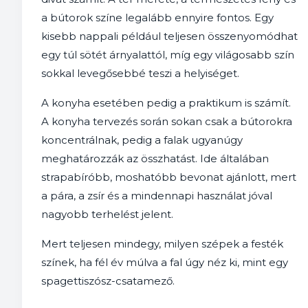
a bútorok színe legalább ennyire fontos. Egy
kisebb nappali például teljesen összenyomódhat
egy túl sötét árnyalattól, míg egy világosabb szín
sokkal levegősebbé teszi a helyiséget.
A konyha esetében pedig a praktikum is számít.
A konyha tervezés során sokan csak a bútorokra
koncentrálnak, pedig a falak ugyanúgy
meghatározzák az összhatást. Ide általában
strapabíróbb, moshatóbb bevonat ajánlott, mert
a pára, a zsír és a mindennapi használat jóval
nagyobb terhelést jelent.
Mert teljesen mindegy, milyen szépek a festék
színek, ha fél év múlva a fal úgy néz ki, mint egy
spagettiszósz-csatamező.