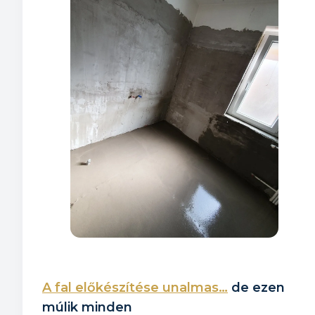
A fal előkészítése unalmas…
de ezen
múlik minden