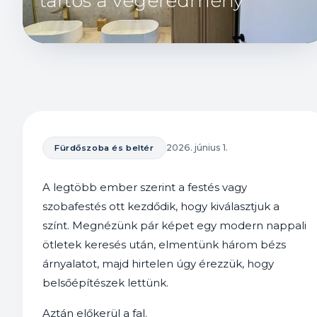
tartós a végeredmény
2026. június 1.
Fürdőszoba és beltér
A legtöbb ember szerint a festés vagy
szobafestés ott kezdődik, hogy kiválasztjuk a
színt. Megnézünk pár képet egy modern nappali
ötletek keresés után, elmentünk három bézs
árnyalatot, majd hirtelen úgy érezzük, hogy
belsőépítészek lettünk.
Aztán előkerül a fal.