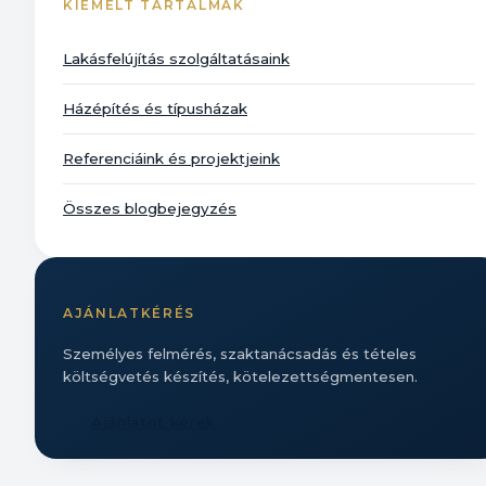
KIEMELT TARTALMAK
Lakásfelújítás szolgáltatásaink
Házépítés és típusházak
Referenciáink és projektjeink
Összes blogbejegyzés
AJÁNLATKÉRÉS
Személyes felmérés, szaktanácsadás és tételes
költségvetés készítés, kötelezettségmentesen.
Ajánlatot kérek