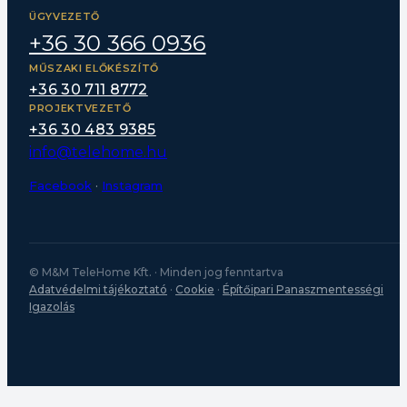
ÜGYVEZETŐ
+36 30 366 0936
MŰSZAKI ELŐKÉSZÍTŐ
+36 30 711 8772
PROJEKTVEZETŐ
+36 30 483 9385
info@telehome.hu
Facebook
·
Instagram
© M&M TeleHome Kft. · Minden jog fenntartva
Adatvédelmi tájékoztató
·
Cookie
·
Építőipari Panaszmentességi
Igazolás