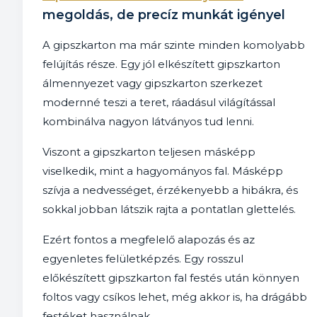
megoldás, de precíz munkát igényel
A gipszkarton ma már szinte minden komolyabb
felújítás része. Egy jól elkészített gipszkarton
álmennyezet vagy gipszkarton szerkezet
modernné teszi a teret, ráadásul világítással
kombinálva nagyon látványos tud lenni.
Viszont a gipszkarton teljesen másképp
viselkedik, mint a hagyományos fal. Másképp
szívja a nedvességet, érzékenyebb a hibákra, és
sokkal jobban látszik rajta a pontatlan glettelés.
Ezért fontos a megfelelő alapozás és az
egyenletes felületképzés. Egy rosszul
előkészített gipszkarton fal festés után könnyen
foltos vagy csíkos lehet, még akkor is, ha drágább
festéket használnak.